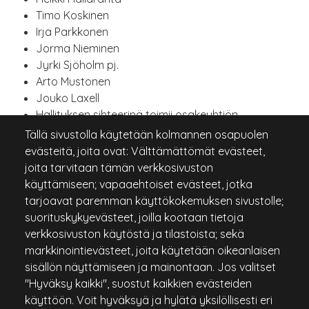
Timo Koskinen
Irja Parkkonen
Jorma Nieminen
Jyrki Sjöholm pj.
Arto Mustonen
Jouko Laxell
Hallituksen sihteerinä toimii osakeyhtiön
toimitusjohtaja Tomi Paju
Tällä sivustolla käytetään kolmannen osapuolen
evästeitä, joita ovat: Välttämättömät evästeet,
joita tarvitaan tämän verkkosivuston
käyttämiseen; vapaaehtoiset evästeet, jotka
tarjoavat paremman käyttökokemuksen sivustolle;
suorituskykyevästeet, joilla kootaan tietoja
verkkosivuston käytöstä ja tilastoista; sekä
markkinointievästeet, joita käytetään oikeanlaisen
sisällön näyttämiseen ja mainontaan. Jos valitset
"Hyväksy kaikki", suostut kaikkien evästeiden
käyttöön. Voit hyväksyä ja hylätä yksilöllisesti eri