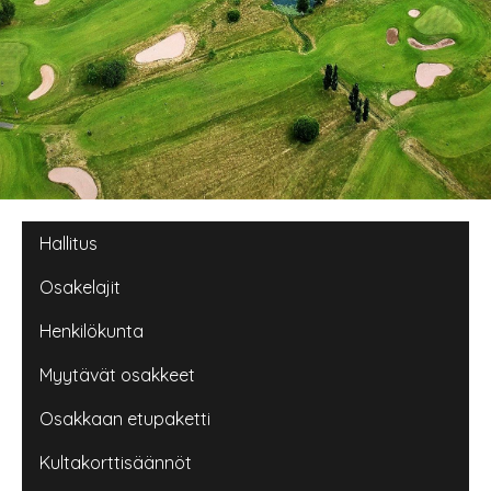
Main navigation
Hallitus
Osakelajit
Henkilökunta
Myytävät osakkeet
Osakkaan etupaketti
Kultakorttisäännöt