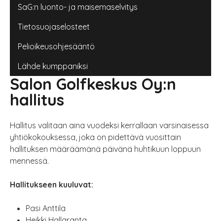
SaG:n luonto- ja maisemaselvitys
Tietosuojaselosteet
Pelioikeusohjesääntö
Lähde kumppaniksi
Salon Golfkeskus Oy:n
hallitus
Hallitus valitaan aina vuodeksi kerrallaan varsinaisessa
yhtiökokouksessa, joka on pidettävä vuosittain
hallituksen määräämänä päivänä huhtikuun loppuun
mennessä.
Hallitukseen kuuluvat:
Pasi Anttila
Heikki Hallaranta