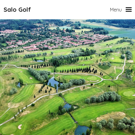
Hyppää pääsisältöön
Salo Golf