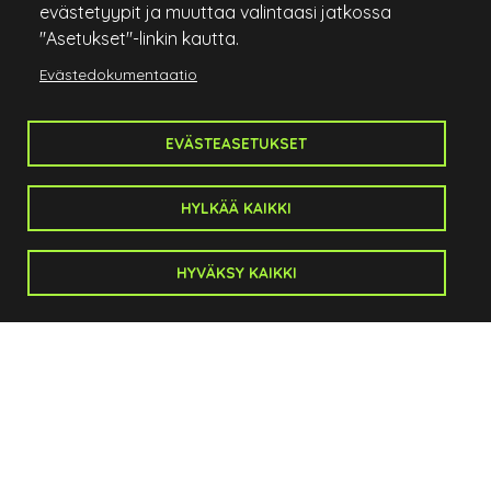
evästetyypit ja muuttaa valintaasi jatkossa
"Asetukset"-linkin kautta.
Salo Golf
Evästedokumentaatio
Anistenkatu 1
24100 Salo
EVÄSTEASETUKSET
Caddiemaster:
p. 044 721 7300
HYLKÄÄ KAIKKI
caddiemaster@salogolf.fi
Toimisto:
HYVÄKSY KAIKKI
toimitusjohtaja@salogolf.fi
p. 0500 53 50 63
Sivukartta
Etusivu
Kenttä
Kilpailut