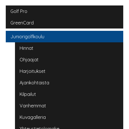
Main navigation
Golf Pro
GreenCard
Juniorigolfkoulu
Hinnat
Ohjaajat
Harjoitukset
Ajankohtaista
Kilpailut
Vanhemmat
Kuvagalleria
Yhteystietolomake