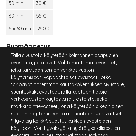
30 min
30 €
60 min
55 €
5 x 60 min
250 €
Ryhmäopetus
Tällä sivustolla käytetään kolmannen osapuolen
evästeitä, joita ovat: Välttämättömät evästeet,
ALKEISKURSSI
HINTA
joita tarvitaan tämän verkkosivuston
8 tuntia, max. 8 henkilöä
129 €
käyttämiseen; vapaaehtoiset evästeet, jotka
tarjoavat paremman käyttökokemuksen sivustolle;
suorituskykyevästeet, joilla kootaan tietoja
Lisää tietoa Ebin kursseista ja aikatauluista löydät
verkkosivuston käytöstä ja tilastoista; sekä
osoitteesta:
https://www.ebikettunen.com/
markkinointievästeet, joita käytetään oikeanlaisen
sisällön näyttämiseen ja mainontaan. Jos valitset
0500
"Hyväksy kaikki", suostut kaikkien evästeiden
Eero
käyttöön. Voit hyväksyä ja hylätä yksilöllisesti eri
GolfPro
623
golf@ebikettunen.com
Kettunen
evästetyypit ja muuttaa valintaasi jatkossa