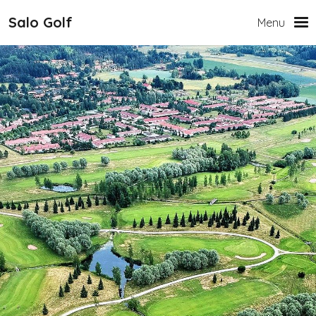
Hyppää pääsisältöön
Salo Golf