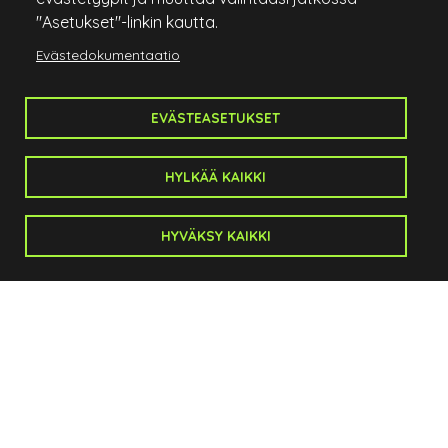
613
"Asetukset"-linkin kautta.
Evästedokumentaatio
EVÄSTEASETUKSET
HYLKÄÄ KAIKKI
HYVÄKSY KAIKKI
Salo Golf
Anistenkatu 1
24100 Salo
Caddiemaster:
p. 044 721 7300