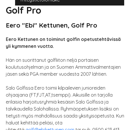
Golf Pro
Eero "Ebi" Kettunen, Golf Pro
Eero Kettunen on toiminut golfin opetustehtävissä
yli kymmenen vuotta.
Hän on suorittanut golfliiton neljä portaisen
koulutusohjelman ja on Suomen Ammattivalmentajien
jäsen sekä PGA member vuodesta 2007 lähtien.
Salo Golfissa Eero toimii kilpailevien junioreiden
ohjaajana (FT,FJT,AT,tsemppi). Aikuisille on tarjolla
erilaisia harjoitusryhmiä kesäisin Salo Golfissa ja
talvikaudella Salohallissa. Ryhmäopetuksen lisäksi on
tietysti myös mahdollisuus saada yksityisopetusta. Kun
haluat kehittää peliäsi, ota
yhteyttä
golf@ebikettunen.com
tai puh. 0500 623 613