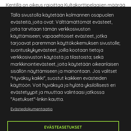
Kentillä on oikeus rajoittaa Kultakorttipelaajien määrää
tarvittaessa 30 pelaajaan/ päivä/ kenttä
Tällä sivustolla käytetään kolmannen osapuolen
evästeitä, joita ovat: Välttämättömät evästeet,
Kultakortin voi lunastaa osakas, joka käyttää oman
joita tarvitaan tämän verkkosivuston
osakkeensa pelioikeutta nimettynä itselleen
käyttämiseen; vapaaehtoiset evästeet, jotka
tarjoavat paremman käyttökokemuksen sivustolle;
Lisätietoja kultakortti.fi
suorituskykyevästeet, joilla kootaan tietoja
verkkosivuston käytöstä ja tilastoista; sekä
markkinointievästeet, joita käytetään oikeanlaisen
sisällön näyttämiseen ja mainontaan. Jos valitset
"Hyväksy kaikki", suostut kaikkien evästeiden
käyttöön. Voit hyväksyä ja hylätä yksilöllisesti eri
evästetyypit ja muuttaa valintaasi jatkossa
"Asetukset"-linkin kautta.
Evästedokumentaatio
EVÄSTEASETUKSET