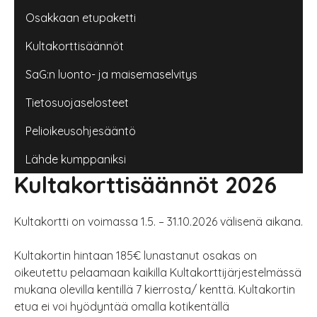
Osakkaan etupaketti
Kultakorttisäännöt
SaG:n luonto- ja maisemaselvitys
Tietosuojaselosteet
Pelioikeusohjesääntö
Lähde kumppaniksi
Kultakorttisäännöt 2026
Kultakortti on voimassa 1.5. – 31.10.2026 välisenä aikana.
Kultakortin hintaan 185€ lunastanut osakas on
oikeutettu pelaamaan kaikilla Kultakorttijärjestelmässä
mukana olevilla kentillä 7 kierrosta/ kenttä. Kultakortin
etua ei voi hyödyntää omalla kotikentällä