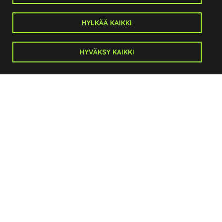
Salo Golf
Anistenkatu 1
HYLKÄÄ KAIKKI
24100 Salo
Caddiemaster:
HYVÄKSY KAIKKI
p. 044 721 7300
caddiemaster@salogolf.fi
Toimisto:
toimitusjohtaja@salogolf.fi
p. 0500 53 50 63
Sivukartta
Etusivu
Kenttä
Kilpailut
Seura