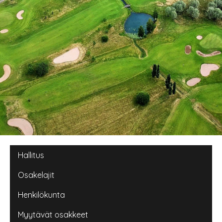
Main navigation
Hallitus
Osakelajit
Henkilökunta
Myytävät osakkeet