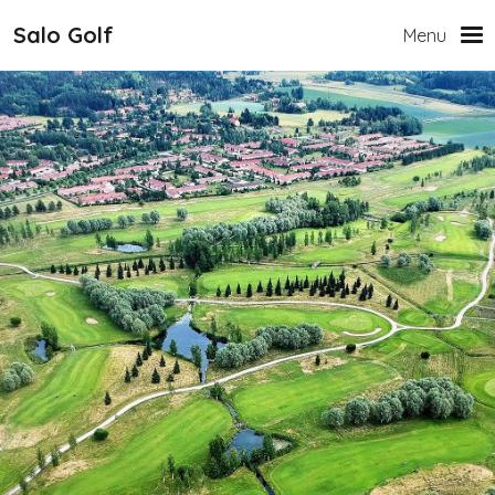
Hyppää pääsisältöön
Salo Golf