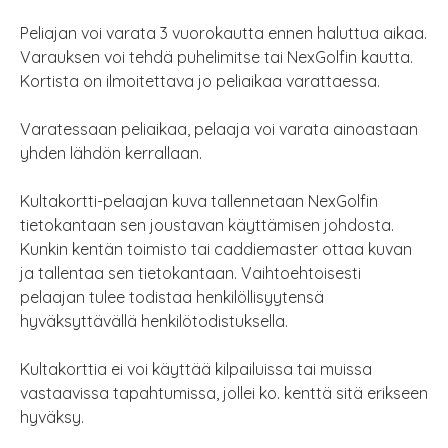
Peliajan voi varata 3 vuorokautta ennen haluttua aikaa.
Varauksen voi tehdä puhelimitse tai NexGolfin kautta.
Kortista on ilmoitettava jo peliaikaa varattaessa.
Varatessaan peliaikaa, pelaaja voi varata ainoastaan
yhden lähdön kerrallaan.
Kultakortti-pelaajan kuva tallennetaan NexGolfin
tietokantaan sen joustavan käyttämisen johdosta.
Kunkin kentän toimisto tai caddiemaster ottaa kuvan
ja tallentaa sen tietokantaan. Vaihtoehtoisesti
pelaajan tulee todistaa henkilöllisyytensä
hyväksyttävällä henkilötodistuksella.
Kultakorttia ei voi käyttää kilpailuissa tai muissa
vastaavissa tapahtumissa, jollei ko. kenttä sitä erikseen
hyväksy.