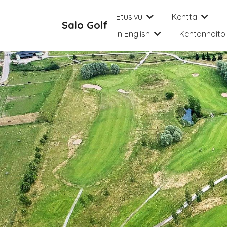
Hyppää pääsisältöön
Etusivu
Kenttä
Salo Golf
In English
Kentänhoito