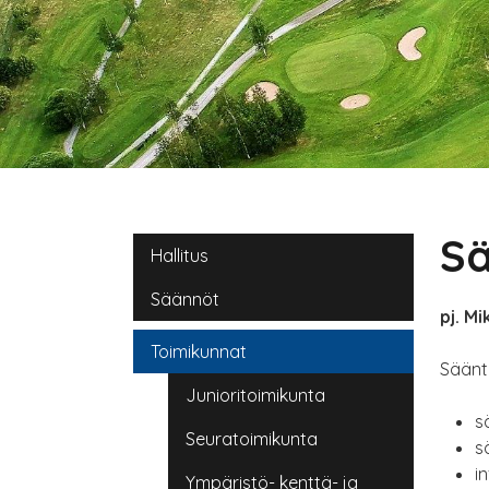
Sä
Main navigation
Hallitus
Säännöt
pj. Mi
Toimikunnat
Säänt
Junioritoimikunta
s
Seuratoimikunta
s
i
Ympäristö- kenttä- ja