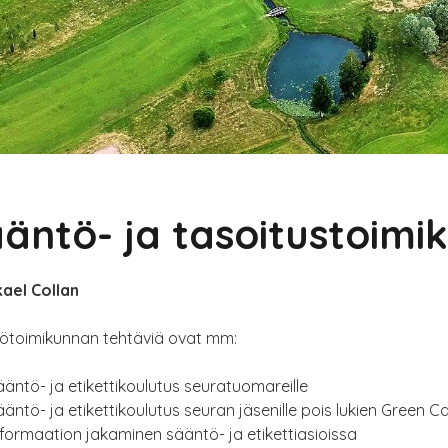
äntö- ja tasoitustoimi
kael Collan
ötoimikunnan tehtäviä ovat mm:
ääntö- ja etikettikoulutus seuratuomareille
ääntö- ja etikettikoulutus seuran jäsenille pois lukien Green C
nformaation jakaminen sääntö- ja etikettiasioissa