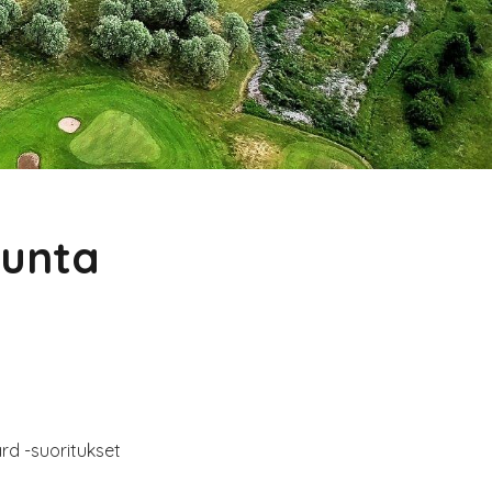
kunta
ard -suoritukset