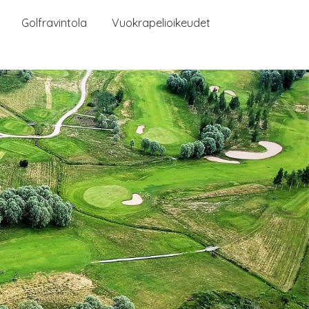
Golfravintola
Vuokrapelioikeudet