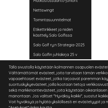
Matkustussääntö-juniorit
Nettiswingit
Toimintasuunnitelmat
Etikettirikkeet ja niiden
käsittely Salo Golfissa
Salo Golf ry:n Strategia-2025
Salo Golfin juhlakirja 25 v
Tällä sivustolla käytetään kolmannen osapuolen evästeitä
Välttämättömät evästeet, joita tarvitaan tämän verkko
vapaaehtoiset evästeet, jotka tarjoavat paremman käy
suorituskykyevästeet, joilla kootaan tietoja verkkosivust
sekä markkinointievästeet, joita käytetään oikeanlaisen
mainontaan. Jos valitset "Hyväksy kaikki", suostut kaik
Voit hyväksyä ja hylätä yksilöllisesti eri evästetyypit ja
"Asetukset"-linkin kautta.