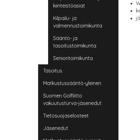
W
kiinteistöasiat
k
Kilpailu- ja
j
valmennustoimikunta
Sääntö- ja
tasoitustoimikunta
Senioritoimikunta
Tasoitus
Matkustussääntö-yleinen
Suomen Golfliitto
vakuutusturva-jäsenedut
Tietosuojaselosteet
Jäsenedut