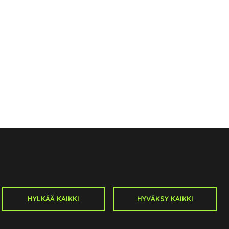
vukartta
HYLKÄÄ KAIKKI
HYVÄKSY KAIKKI
ivu
ttä