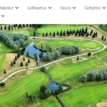
Kilpailut
Golfopetus
Seura
Golfyhtiö