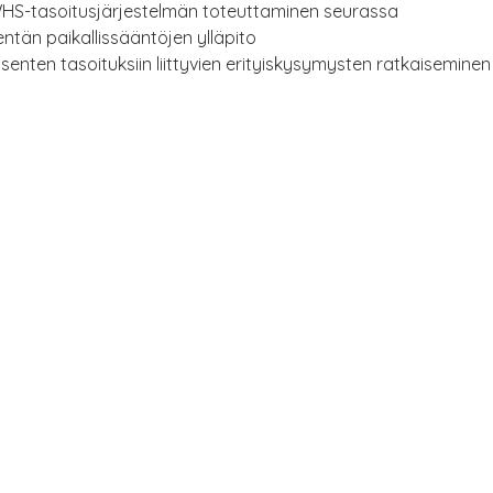
HS-tasoitusjärjestelmän toteuttaminen seurassa
entän paikallissääntöjen ylläpito
äsenten tasoituksiin liittyvien erityiskysymysten ratkaiseminen