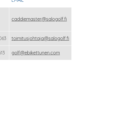
EMAIL
caddiemaster@salogolf.fi
063
toimitusjohtaja@salogolf.fi
613
golf@ebikettunen.com