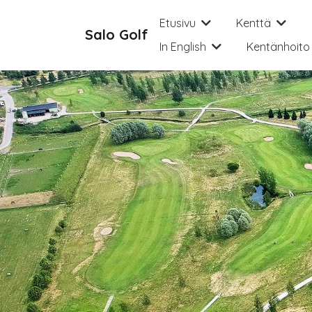
Hyppää pääsisältöön
Etusivu
Kenttä
Salo Golf
In English
Kentänhoito