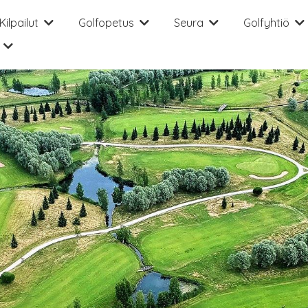
Kilpailut
Golfopetus
Seura
Golfyhtiö