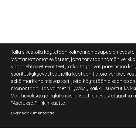
Tällä sivustolla käytetään kolmannen osapuolen evästeitä
Välttämättömät evästeet, joita tarvitaan tämän verkko
vapaaehtoiset evästeet, jotka tarjoavat paremman käy
suorituskykyevästeet, joilla kootaan tietoja verkkosivust
sekä markkinointievästeet, joita käytetään oikeanlaisen
mainontaan. Jos valitset "Hyväksy kaikki", suostut kaik
Voit hyväksyä ja hylätä yksilöllisesti eri evästetyypit ja
"Asetukset"-linkin kautta.
Evästedokumentaatio