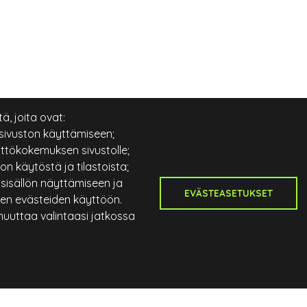
, joita ovat:
sivuston käyttämiseen;
ttökokemuksen sivustolle;
on käytöstä ja tilastoista;
 sisällön näyttämiseen ja
EVÄSTEASETUKSET
kien evästeiden käyttöön.
 muuttaa valintaasi jatkossa
Salo Golf
Si
Anistenkatu 1
Etus
24100 Salo
Ken