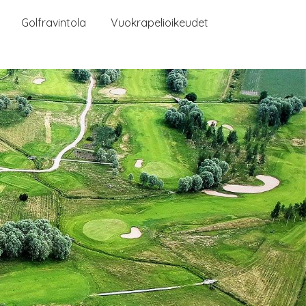
Golfravintola
Vuokrapelioikeudet