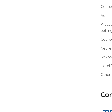
Course
Additi
Practi
puttin
Course
Neares
Sokos 
Hotel 
Other 
Con