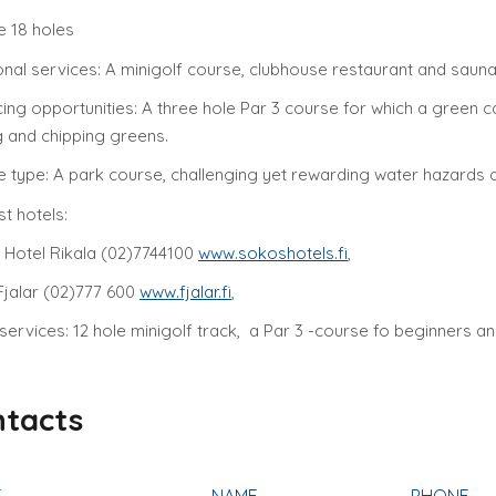
 18 holes
onal services: A minigolf course, clubhouse restaurant and saun
cing opportunities: A three hole Par 3 course for which a green ca
g and chipping greens.
 type: A park course, challenging yet rewarding water hazards 
t hotels:
Hotel Rikala (02)7744100
www.sokoshotels.fi
,
Fjalar (02)777 600
www.fjalar.fi
,
services: 12 hole minigolf track, a Par 3 -course fo beginners and
tacts