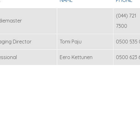
E
NAME
PHONE
(044) 721
iemaster
7300
ging Director
Tomi Paju
0500 535 
essional
Eero Kettunen
0500 623 