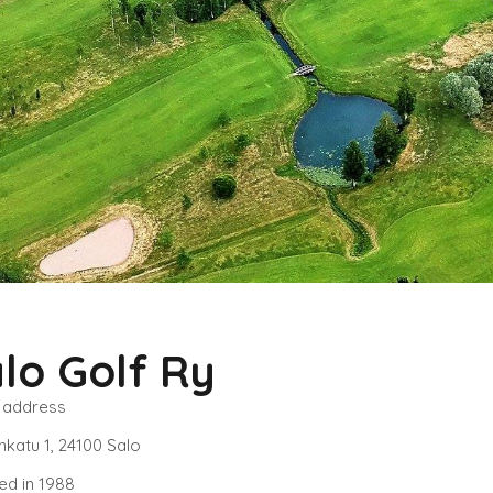
lo Golf Ry
 address
nkatu 1, 24100 Salo
ed in 1988