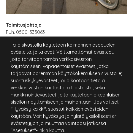
Toimitusjohtaja
Puh. 0500-535063
Osoite: Anistenkatu 1, 24100 Salo
Tällä sivustolla käytetään kolmannen osapuolen
Email:
toimitusjohtaja@salogolf.fi
evästeitä, joita ovat: Välttämättömät evästeet,
joita tarvitaan tämän verkkosivuston
käyttämiseen; vapaaehtoiset evästeet, jotka
tarjoavat paremman käyttökokemuksen sivustolle;
suorituskykyevästeet, joilla kootaan tietoja
verkkosivuston käytöstä ja tilastoista; sekä
markkinointievästeet, joita käytetään oikeanlaisen
sisällön näyttämiseen ja mainontaan. Jos valitset
"Hyväksy kaikki", suostut kaikkien evästeiden
käyttöön. Voit hyväksyä ja hylätä yksilöllisesti eri
evästetyypit ja muuttaa valintaasi jatkossa
"Asetukset"-linkin kautta.