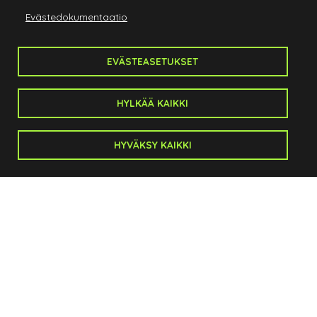
Salo Golf
Evästedokumentaatio
Anistenkatu 1
24100 Salo
EVÄSTEASETUKSET
Caddiemaster:
p. 044 721 7300
caddiemaster@salogolf.fi
HYLKÄÄ KAIKKI
Toimisto:
toimitusjohtaja@salogolf.fi
HYVÄKSY KAIKKI
p. 0500 53 50 63
Sivukartta
Etusivu
Kenttä
Kilpailut
Seura