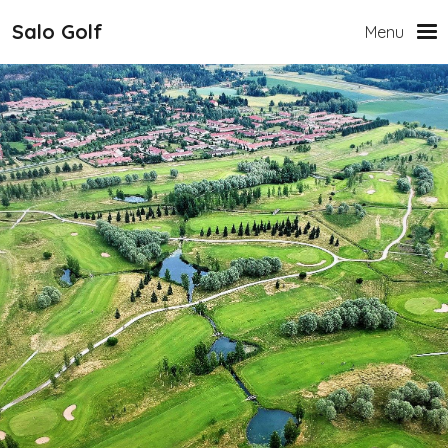
Hyppää pääsisältöön
Salo Golf