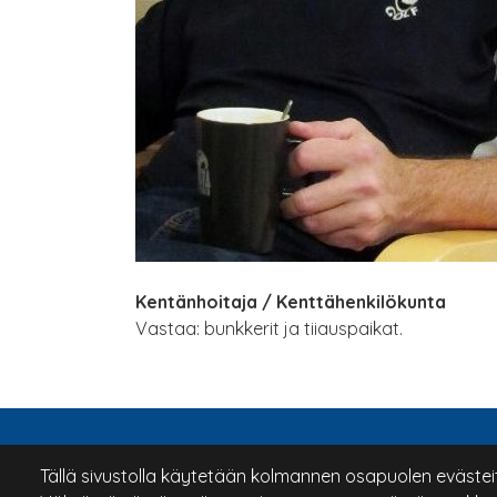
Kentänhoitaja / Kenttähenkilökunta
Vastaa: bunkkerit ja tiiauspaikat.
Tällä sivustolla käytetään kolmannen osapuolen evästeitä