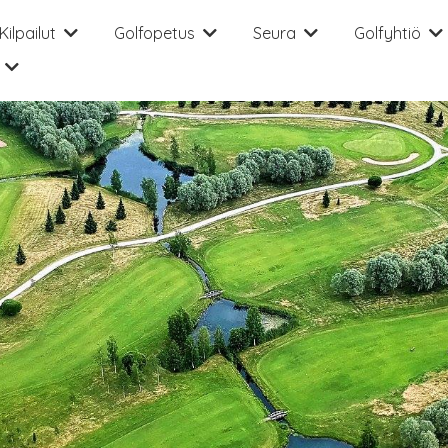
Kilpailut
Golfopetus
Seura
Golfyhtiö