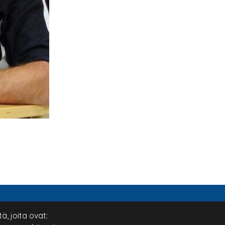
, joita ovat:
Salo Golf
Si