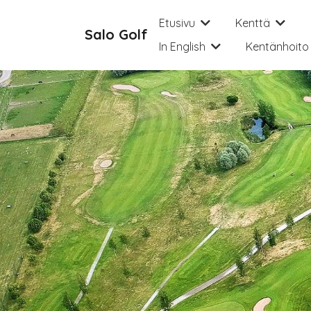
Hyppää pääsisältöön
Etusivu
Kenttä
Salo Golf
In English
Kentänhoito