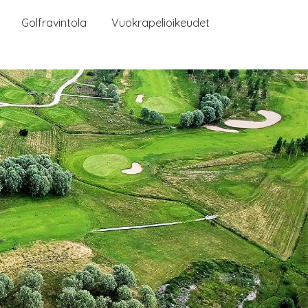
Golfravintola
Vuokrapelioikeudet